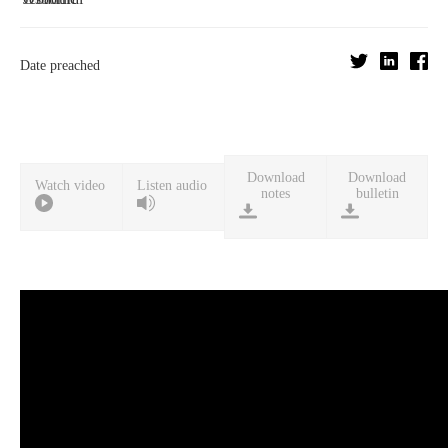
Date preached
Download
Download
Watch video
Listen audio
notes
bulletin