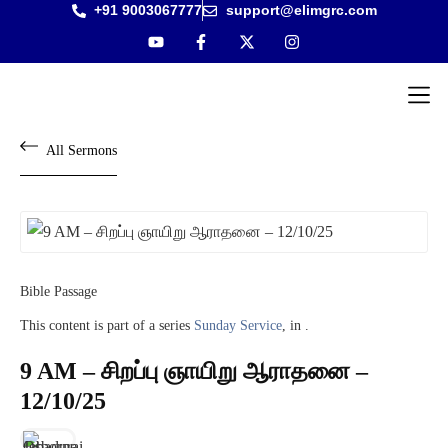
+91 9003067777
support@elimgrc.com
Antantulla
Bible Col
All Sermons
Bible Passage
This content is part of a series
Sunday Service
, in .
9 AM – சிறப்பு ஞாயிறு ஆராதனை –
12/10/25