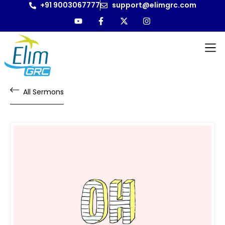
+91 9003067777
support@elimgrc.com
All Sermons