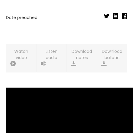
Date preached
Watch
Listen
Download
Download
video
audio
notes
bulletin