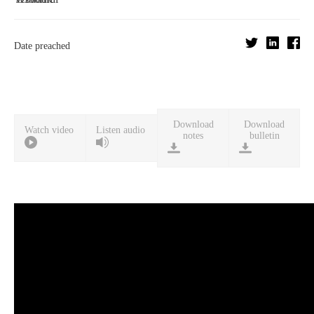
Date preached
Download
Download
Watch video
Listen audio
notes
bulletin