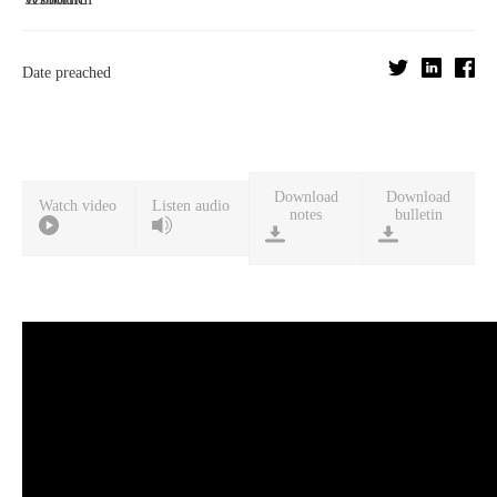
Date preached
Download
Download
Watch video
Listen audio
notes
bulletin