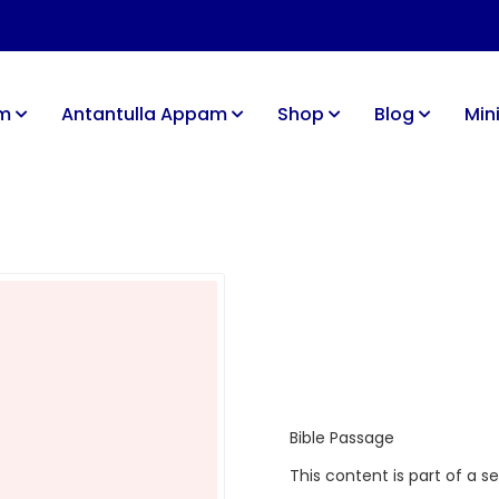
im
Antantulla Appam
Shop
Blog
Mini
Bible Passage
This content is part of a s