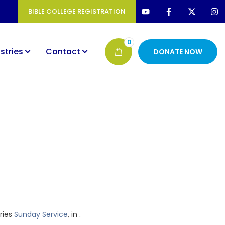
BIBLE COLLEGE REGISTRATION
0
stries
Contact
DONATE NOW
eries
Sunday Service
, in .