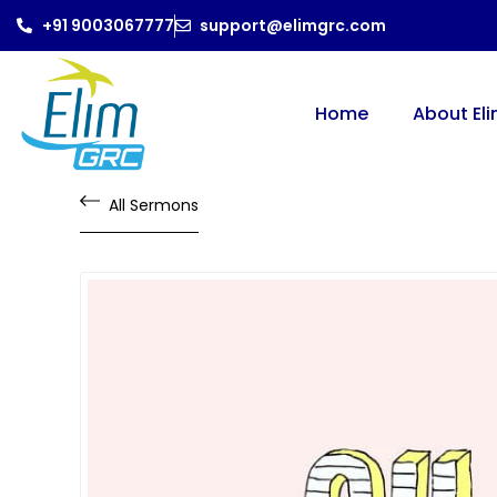
+91 9003067777
support@elimgrc.com
Home
About El
All Sermons