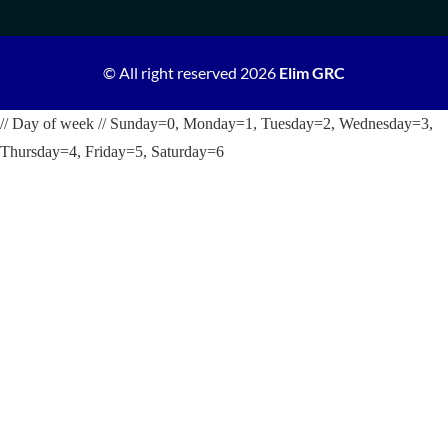
© All right reserved
2026
Elim GRC
// Day of week // Sunday=0, Monday=1, Tuesday=2, Wednesday=3,
Thursday=4, Friday=5, Saturday=6