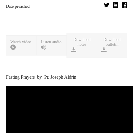
Date preached
Download
Download
Watch video
Listen audio
notes
bulletin
Fasting Prayers by Pr. Joseph Aldrin