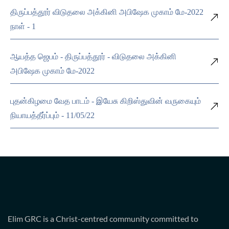
திருப்பத்தூர் விடுதலை அக்கினி அபிஷேக முகாம் மே-2022
நாள் - 1
ஆயத்த ஜெபம் - திருப்பத்தூர் - விடுதலை அக்கினி
அபிஷேக முகாம் மே-2022
புதன்கிழமை வேத பாடம் - இயேசு கிறிஸ்துவின் வருகையும்
நியாயத்தீர்ப்பும் - 11/05/22
Elim GRC is a Christ-centred community committed to