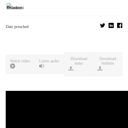
Date preached
Download
Download
Watch video
Listen audio
notes
bulletin