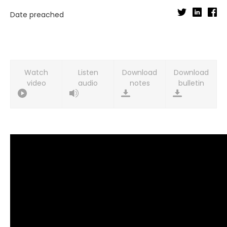
Date preached
Watch
Listen
Download
Download
video
audio
notes
bulletin