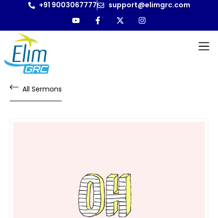
+91 9003067777
support@elimgrc.com
All Sermons