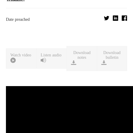
Date preached
Download
Download
Watch video
Listen audio
notes
bulletin