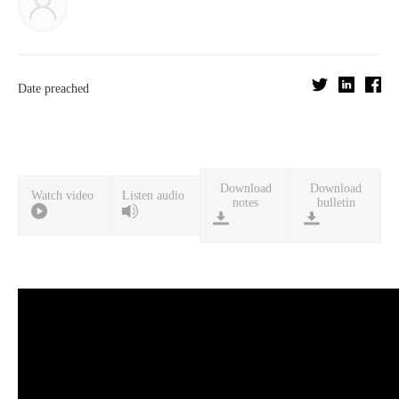
Date preached
Download
Download
Watch video
Listen audio
notes
bulletin