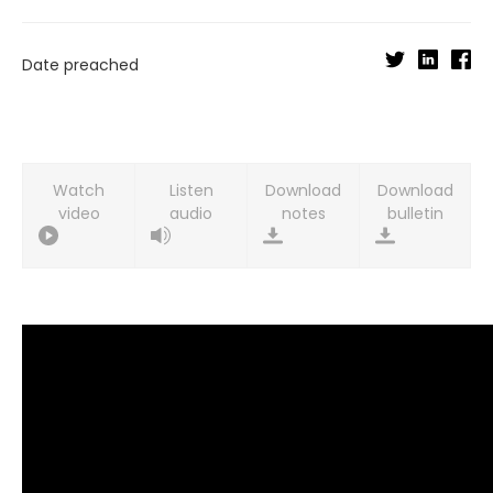
Date preached
Watch
Listen
Download
Download
video
audio
notes
bulletin