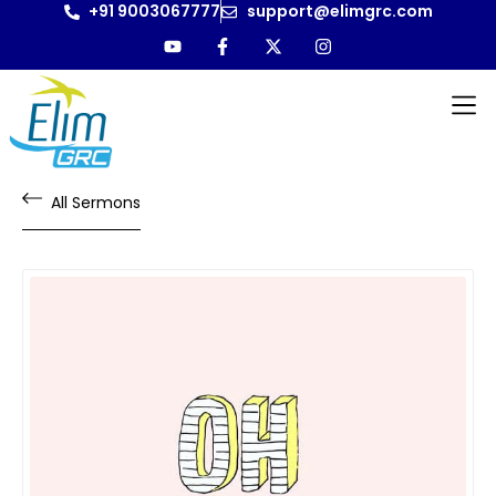
+91 9003067777
support@elimgrc.com
All Sermons