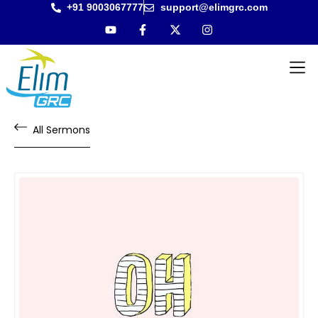
+91 9003067777
support@elimgrc.com
Antantul
Bible Co
All Sermons