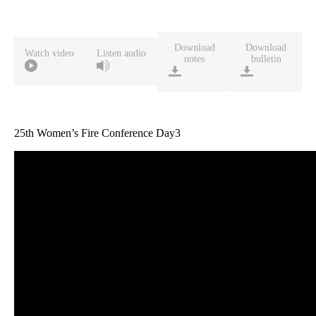
Download
Download
Watch video
Listen audio
notes
bulletin
25th Women’s Fire Conference Day3