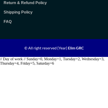
Return & Refund Policy
Shipping Policy
FAQ
© All right reserved
{Year}
Elim GRC
// Day of week // Sunday=0, Monday=1, Tuesday=2, Wednesday=3,
Thursday=4, Friday=5, Saturday=6