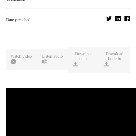
Date preached
Download
Download
Watch video
Listen audio
notes
bulletin