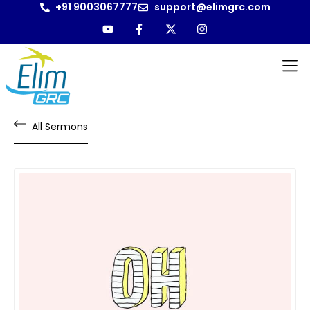
+91 9003067777
support@elimgrc.com
All Sermons