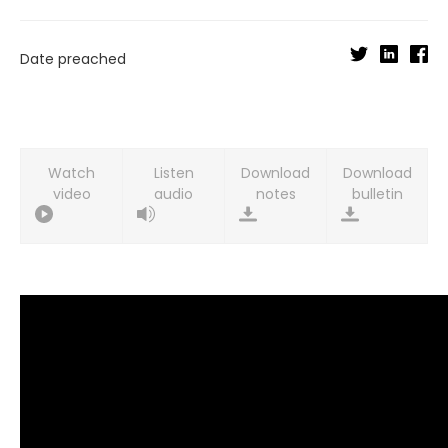
Date preached
Watch
Listen
Download
Download
video
audio
notes
bulletin