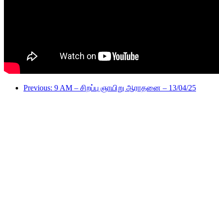
Previous: 9 AM – சிறப்பு ஞாயிறு ஆராதனை – 13/04/25