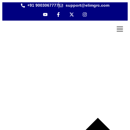
+91 9003067777
support@elimgrc.com
Antantull
Bible Col