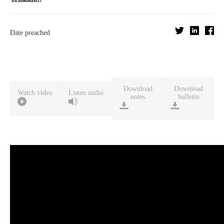
Date preached
Download
Download
Watch video
Listen audio
notes
bulletin