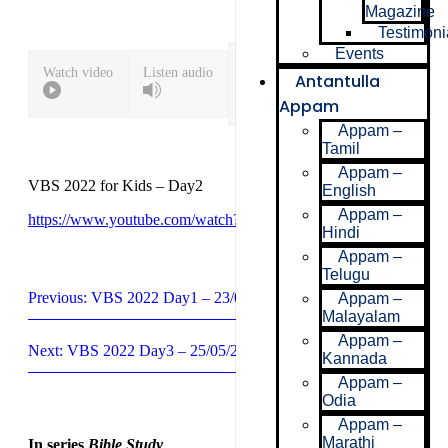
Magazine
Testimoni
Events
Download
Download
Watch video
Listen audio
Antantulla
notes
bulletin
Appam
Appam –
Tamil
Appam –
VBS 2022 for Kids – Day2
English
Appam –
https://www.youtube.com/watch?v=o0ZxvGxxcQM
Hindi
Appam –
Telugu
Previous: VBS 2022 Day1 – 23/05/22
Appam –
Malayalam
Appam –
Next: VBS 2022 Day3 – 25/05/22
Kannada
Appam –
Odia
Appam –
Marathi
In series
Bible Study