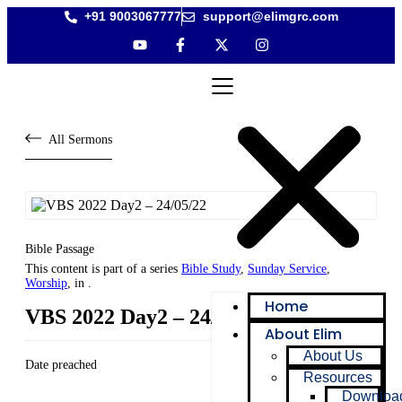
+91 9003067777
support@elimgrc.com
All Sermons
Bible Passage
This content is part of a series
Bible Study
,
Sunday Service
,
Worship
, in .
Home
VBS 2022 Day2 – 24/05/22
About Elim
About Us
Date preached
Resources
Downloa