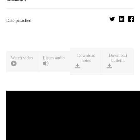
Date preached
Download
Download
Watch video
Listen audio
notes
bulletin