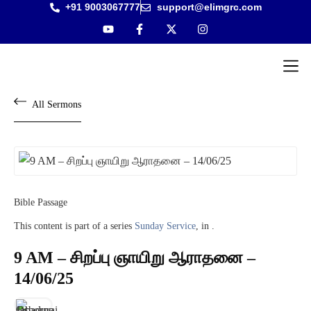
+91 9003067777
support@elimgrc.com
Antantul
Bible Co
All Sermons
Bible Passage
This content is part of a series
Sunday Service
, in .
9 AM – சிறப்பு ஞாயிறு ஆராதனை –
14/06/25