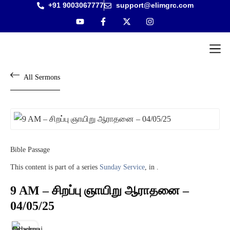
+91 9003067777
support@elimgrc.com
Antantulla
Bible Col
All Sermons
Bible Passage
This content is part of a series
Sunday Service
, in .
9 AM – சிறப்பு ஞாயிறு ஆராதனை –
04/05/25