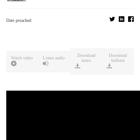
Date preached
Download
Download
Watch video
Listen audio
notes
bulletin