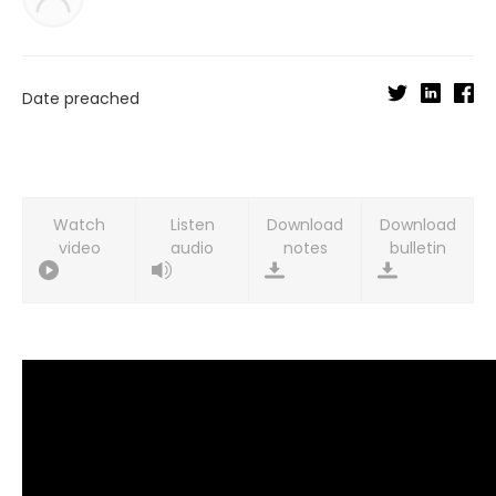
Date preached
Watch
Listen
Download
Download
video
audio
notes
bulletin