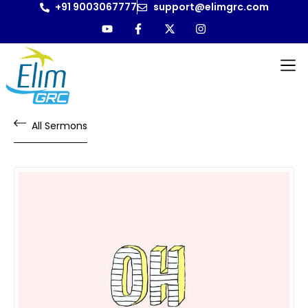
+91 9003067777
support@elimgrc.com
All Sermons