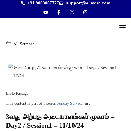
+91 9003067777
support@elimgrc.com
Antantul
Bible Co
All Sermons
Bible Passage
This content is part of a series
Sunday Service
, in .
3வது அற்புத அடையாளங்கள் முகாம் –
Day2 / Session1 – 11/10/24