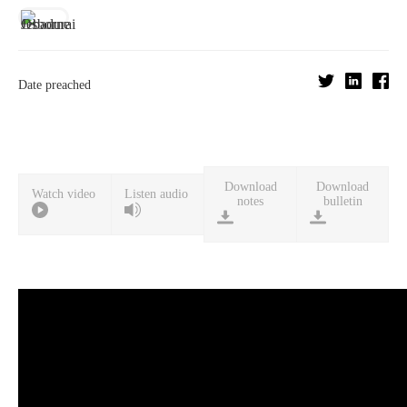
Date preached
Download
Download
Watch video
Listen audio
notes
bulletin