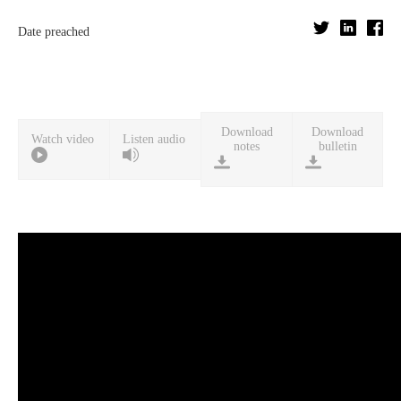
Date preached
Download
Download
Watch video
Listen audio
notes
bulletin