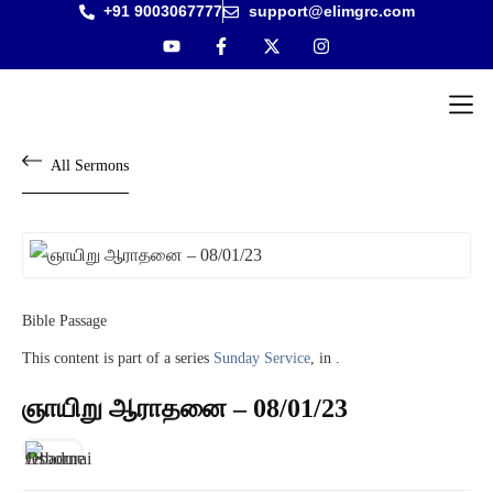
+91 9003067777
support@elimgrc.com
Antantulla
Bible Col
All Sermons
Bible Passage
This content is part of a series
Sunday Service
, in .
ஞாயிறு ஆராதனை – 08/01/23