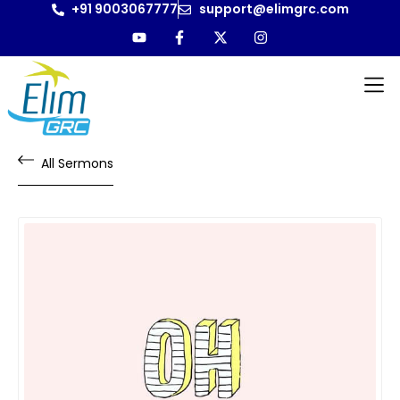
+91 9003067777
support@elimgrc.com
All Sermons