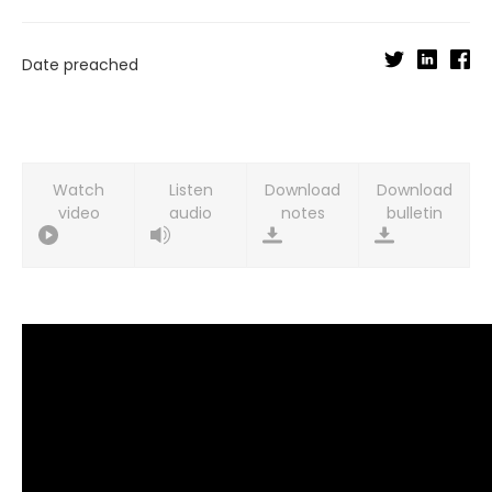
Date preached
Watch
Listen
Download
Download
video
audio
notes
bulletin