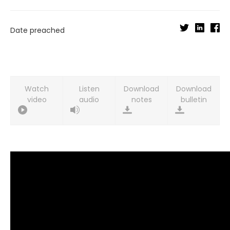
Date preached
Watch
Listen
Download
Download
video
audio
notes
bulletin