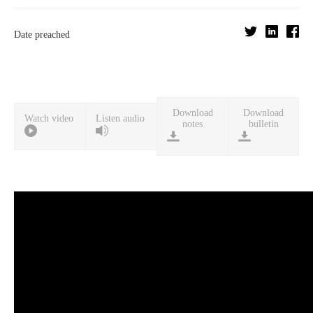
Date preached
Download
Download
Watch video
Listen audio
notes
bulletin