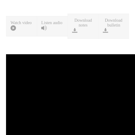
Download
Download
Watch video
Listen audio
notes
bulletin