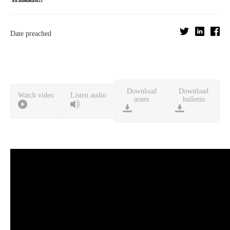
Date preached
Download
Download
Watch video
Listen audio
notes
bulletin