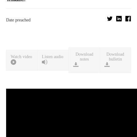
Date preached
Download
Download
Watch video
Listen audio
notes
bulletin