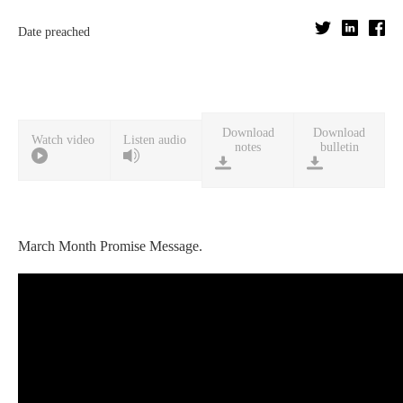
Date preached
Download
Download
Watch video
Listen audio
notes
bulletin
March Month Promise Message.