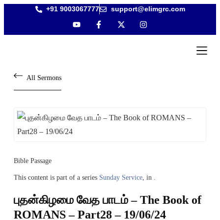
+91 9003067777
support@elimgrc.com
Antantulla
Bible Coll
All Sermons
Bible Passage
This content is part of a series
Sunday Service
, in .
புதன்கிழமை வேத பாடம் – The Book of
ROMANS – Part28 – 19/06/24