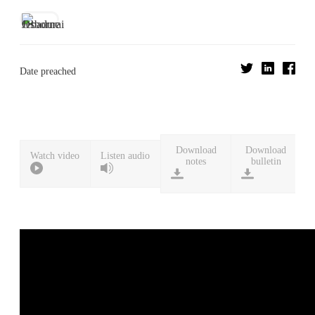
Date preached
Download
Download
Watch video
Listen audio
notes
bulletin