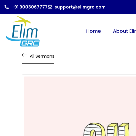
+91 9003067777
support@elimgrc.com
Home
About El
All Sermons