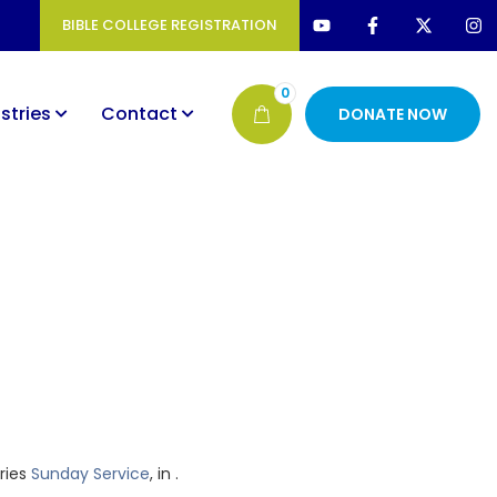
BIBLE COLLEGE REGISTRATION
0
stries
Contact
DONATE NOW
eries
Sunday Service
, in .