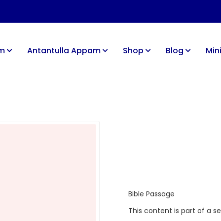
im
Antantulla Appam
Shop
Blog
Mini
Bible Passage
This content is part of a s