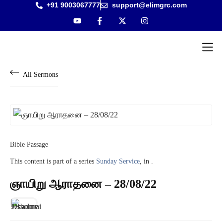
+91 9003067777
support@elimgrc.com
Antantul
Bible Co
All Sermons
Bible Passage
This content is part of a series
Sunday Service
, in .
ஞாயிறு ஆராதனை – 28/08/22