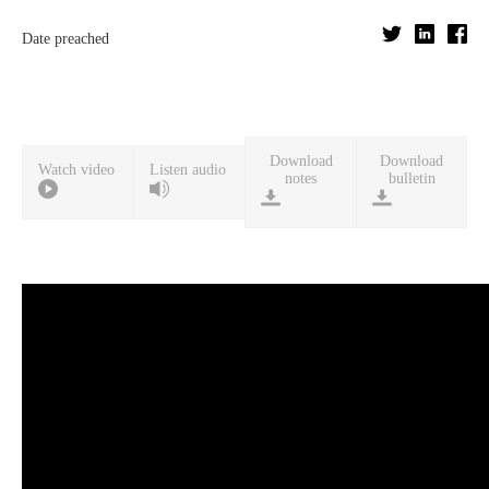
Date preached
Download
Download
Watch video
Listen audio
notes
bulletin