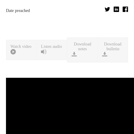
Date preached
Download
Download
Watch video
Listen audio
notes
bulletin