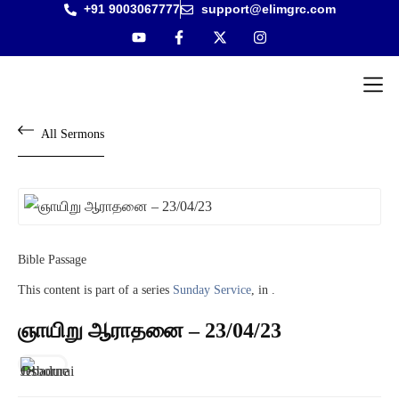
+91 9003067777
support@elimgrc.com
Antantulla
Bible Col
All Sermons
Bible Passage
This content is part of a series
Sunday Service
, in .
ஞாயிறு ஆராதனை – 23/04/23