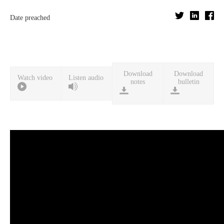
Date preached
Download
Download
Watch video
Listen audio
notes
bulletin