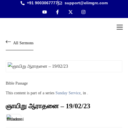
+91 9003067777
support@elimgrc.com
Antantulla
Bible Col
All Sermons
Bible Passage
This content is part of a series
Sunday Service
, in .
ஞாயிறு ஆராதனை – 19/02/23