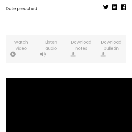
Date preached
Watch
Listen
Download
Download
video
audio
notes
bulletin