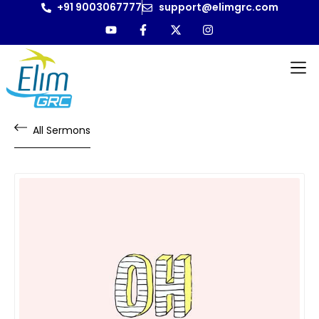
+91 9003067777
support@elimgrc.com
All Sermons