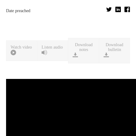
Date preached
Download
Download
Watch video
Listen audio
notes
bulletin