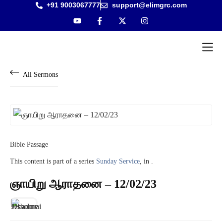
+91 9003067777
support@elimgrc.com
Antantul
Bible Co
All Sermons
Bible Passage
This content is part of a series
Sunday Service
, in .
ஞாயிறு ஆராதனை – 12/02/23