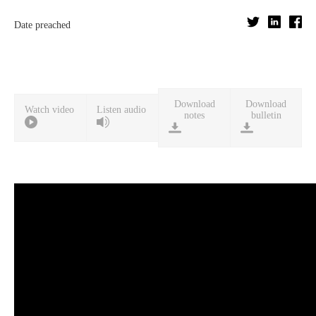
Date preached
Download
Download
Watch video
Listen audio
notes
bulletin