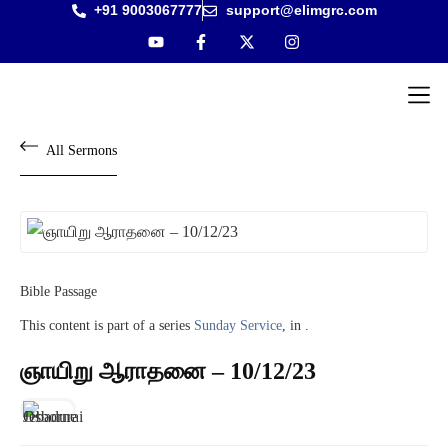
+91 9003067777
support@elimgrc.com
Antantulla
Bible Col
All Sermons
Bible Passage
This content is part of a series
Sunday Service
, in .
ஞாயிறு ஆராதனை – 10/12/23