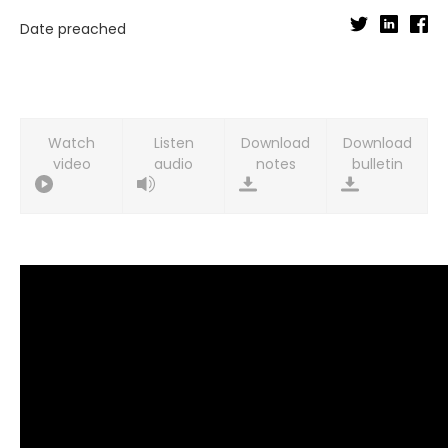
Date preached
Watch
Listen
Download
Download
video
audio
notes
bulletin