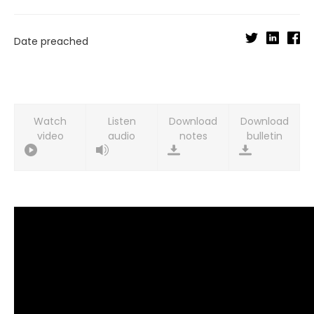
Date preached
Watch
Listen
Download
Download
video
audio
notes
bulletin