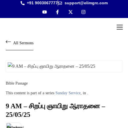
+91 9003067777
support@elimgrc.com
Antantulla
Bible Col
All Sermons
Bible Passage
This content is part of a series
Sunday Service
, in .
9 AM – சிறப்பு ஞாயிறு ஆராதனை –
25/05/25