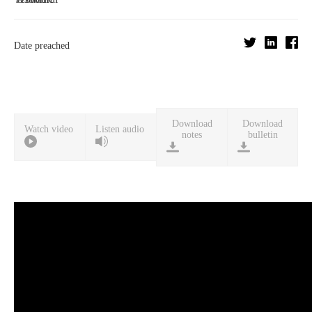
Date preached
Download
Download
Watch video
Listen audio
notes
bulletin