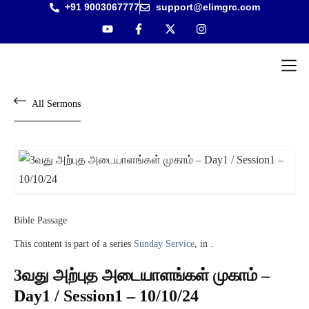
+91 9003067777
support@elimgrc.com
Antantul
Bible Co
All Sermons
Bible Passage
This content is part of a series
Sunday Service
, in .
3வது அற்புத அடையாளங்கள் முகாம் –
Day1 / Session1 – 10/10/24