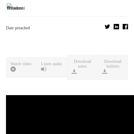
Date preached
Download
Download
Watch video
Listen audio
notes
bulletin