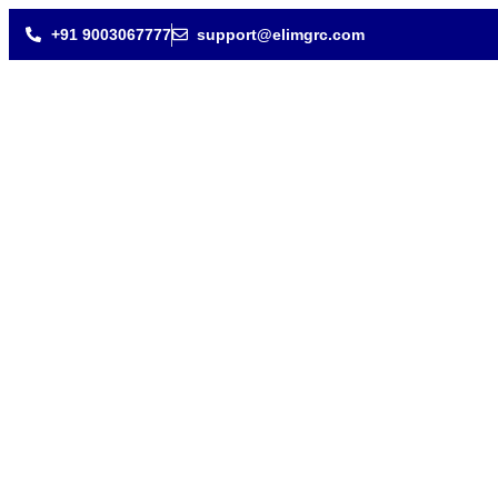
+91 9003067777
support@elimgrc.com