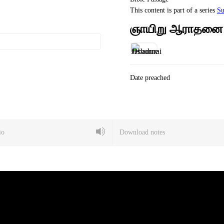
This content is part of a series
Su
ஞாயிறு ஆராதனை –
Date preached
io
Download notes