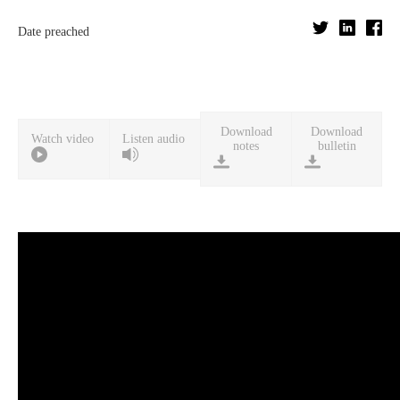
Date preached
Download
Download
Watch video
Listen audio
notes
bulletin