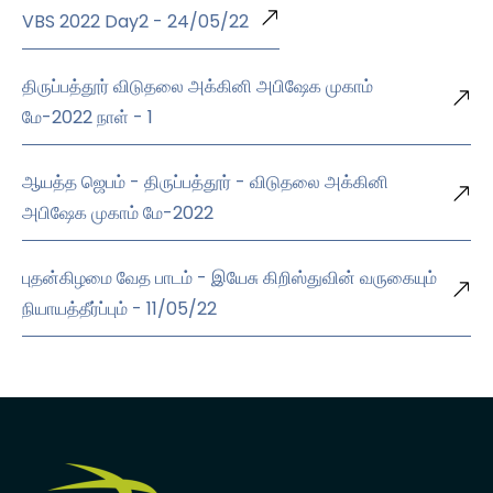
VBS 2022 Day2 - 24/05/22
திருப்பத்தூர் விடுதலை அக்கினி அபிஷேக முகாம்
மே-2022 நாள் - 1
ஆயத்த ஜெபம் - திருப்பத்தூர் - விடுதலை அக்கினி
அபிஷேக முகாம் மே-2022
புதன்கிழமை வேத பாடம் - இயேசு கிறிஸ்துவின் வருகையும்
நியாயத்தீர்ப்பும் - 11/05/22