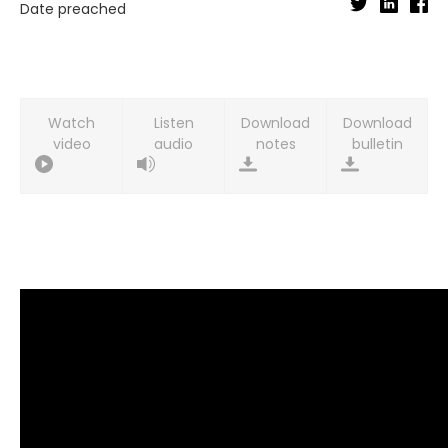
Date preached
Watch
Listen
Download
Download
video
audio
notes
bulletin