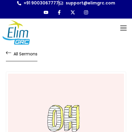
+91 9003067777
support@elimgrc.com
All Sermons