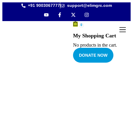
+91 9003067777
support@elimgrc.com
0
My Shopping Cart
Antantulla
Bible Coll
No products in the cart.
DONATE NOW