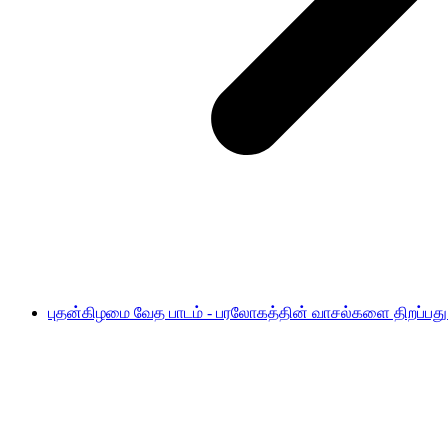
புதன்கிழமை வேத பாடம் - பரலோகத்தின் வாசல்களை திறப்பது எப