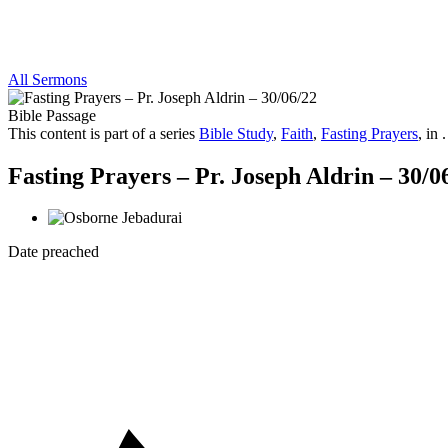
All Sermons
Bible Passage
This content is part of a series
Bible Study
,
Faith
,
Fasting Prayers
, in .
Fasting Prayers – Pr. Joseph Aldrin – 30/0
Date preached