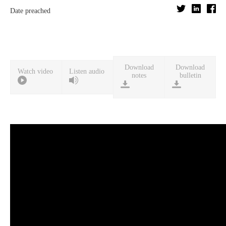
Date preached
Download
Download
Watch video
Listen audio
notes
bulletin