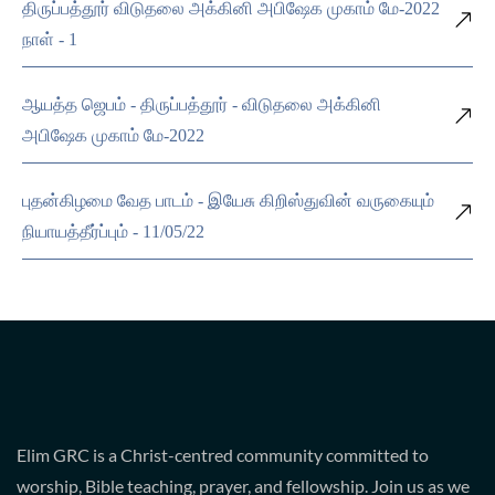
திருப்பத்தூர் விடுதலை அக்கினி அபிஷேக முகாம் மே-2022
நாள் - 1
ஆயத்த ஜெபம் - திருப்பத்தூர் - விடுதலை அக்கினி
அபிஷேக முகாம் மே-2022
புதன்கிழமை வேத பாடம் - இயேசு கிறிஸ்துவின் வருகையும்
நியாயத்தீர்ப்பும் - 11/05/22
Elim GRC is a Christ-centred community committed to
worship, Bible teaching, prayer, and fellowship. Join us as we