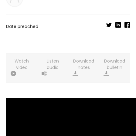
Date preached
Watch
Listen
Download
Download
video
audio
notes
bulletin