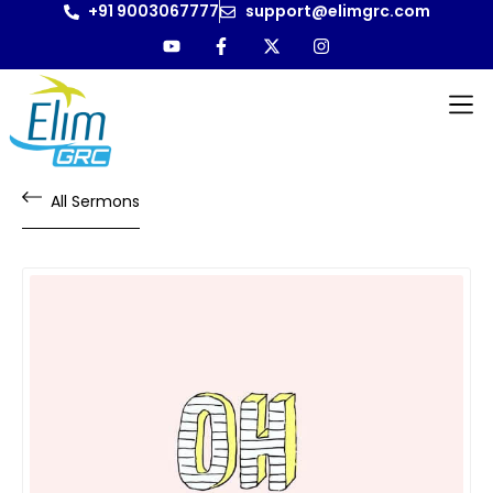
+91 9003067777
support@elimgrc.com
All Sermons