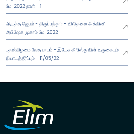
மே-2022 நாள் - 1
ஆயத்த ஜெபம் - திருப்பத்தூர் - விடுதலை அக்கினி
அபிஷேக முகாம் மே-2022
புதன்கிழமை வேத பாடம் - இயேசு கிறிஸ்துவின் வருகையும்
நியாயத்தீர்ப்பும் - 11/05/22