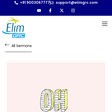
+91 9003067777
support@elimgrc.com
All Sermons