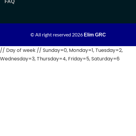
FAQ
© All right reserved
2026
Elim GRC
// Day of week // Sunday=0, Monday=1, Tuesday=2,
Wednesday=3, Thursday=4, Friday=5, Saturday=6