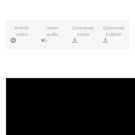
Watch
Listen
Download
Download
video
audio
notes
bulletin