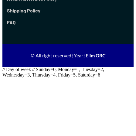
Shipping Policy
FAQ
© All right reserved
{Year}
Elim GRC
// Day of week // Sunday=0, Monday=1, Tuesday=2,
Wednesday=3, Thursday=4, Friday=5, Saturday=6